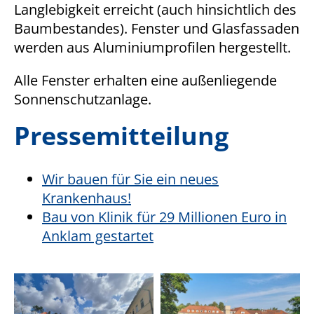
Langlebigkeit erreicht (auch hinsichtlich des
1 Jahr
Baumbestandes). Fenster und Glasfassaden
werden aus Aluminiumprofilen hergestellt.
STATISTIK
Alle Fenster erhalten eine außenliegende
Statistik Cookies erfassen Informationen anonym.
Sonnenschutzanlage.
Diese Informationen helfen uns zu verstehen, wie
unsere Besucher unsere Website nutzen.
Pressemitteilung
Matomo
Wir bauen für Sie ein neues
Name:
Krankenhaus!
_pk_*.*
Bau von Klinik für 29 Millionen Euro in
Anbieter:
Anklam gestartet
Matomo
Zweck:
Cookie von Matomo für Website-Analysen. Erzeugt
statistische Daten darüber, wie der Besucher die
Website nutzt.