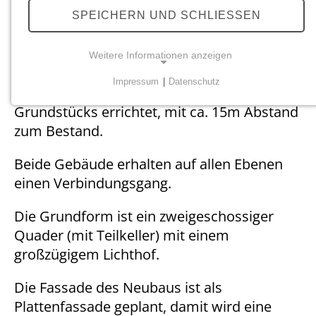
Neubau - AMEOS
SPEICHERN UND SCHLIESSEN
Klinikum Anklam
Weitere Informationen anzeigen
Impressum
|
Datenschutz
Der Neubau wird auf dem östlichen Teil des
NOTWENDIGE COOKIES
Grundstücks errichtet, mit ca. 15m Abstand
Notwendige Cookies ermöglichen grundlegende
zum Bestand.
Funktionen und sind für die einwandfreie Funktion
der Website erforderlich.
Beide Gebäude erhalten auf allen Ebenen
einen Verbindungsgang.
Einverständnis-Cookie
Die Grundform ist ein zweigeschossiger
Name:
cookie_consent
Quader (mit Teilkeller) mit einem
großzügigem Lichthof.
Zweck:
Dieser Cookie speichert die ausgewählten
Die Fassade des Neubaus ist als
Einverständnis-Optionen des Benutzers
Plattenfassade geplant, damit wird eine
Cookie Laufzeit: