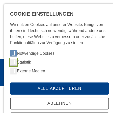
COOKIE EINSTELLUNGEN
MENÜ
Wir nutzen Cookies auf unserer Website. Einige von
ihnen sind technisch notwendig, während andere uns
helfen, diese Website zu verbessern oder zusätzliche
Funktionalitäten zur Verfügung zu stellen.
Jobs
Anfahrt
Intranet
Kontakt
Notwendige Cookies
Statistik
Startseite
Bau
Projekte
/
Externe Medien
AMEOS KLINIKUM ANKLAM
ALLE AKZEPTIEREN
ABLEHNEN
Erweiterung und