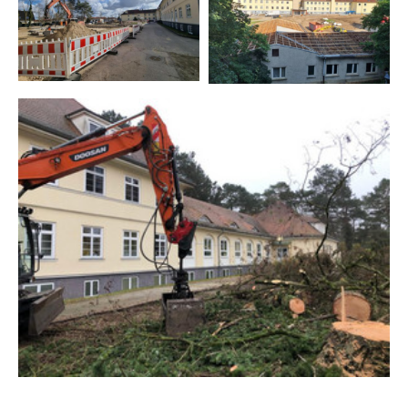
Cookie Laufzeit:
13 Monate
EXTERNE MEDIEN
Um Inhalte von Videoplattformen und Social Media
Plattformen anzeigen zu können, werden von
diesen externen Medien Cookies gesetzt.
YouTube
Google Maps
Name:
NID
Anbieter:
google