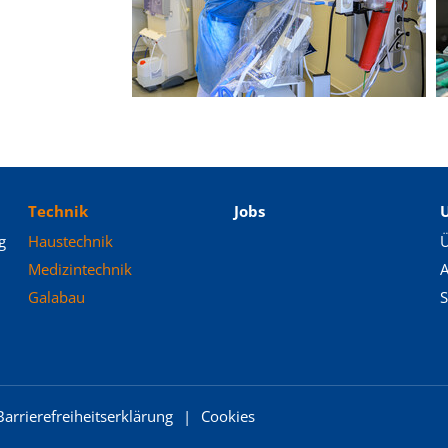
Technik
Jobs
g
Haustechnik
Ü
Medizintechnik
A
Galabau
S
Barrierefreiheitserklärung
Cookies