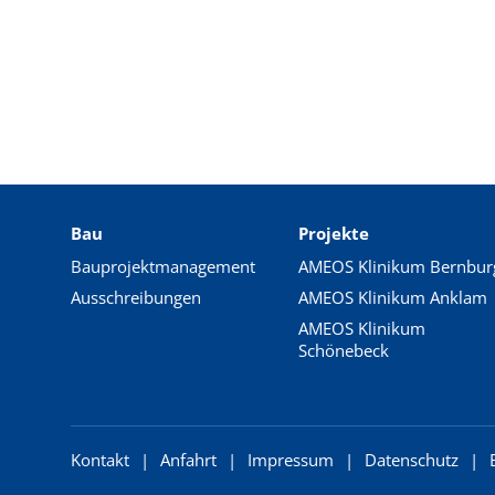
STATISTIK
Statistik Cookies erfassen Informationen anonym.
Diese Informationen helfen uns zu verstehen, wie
unsere Besucher unsere Website nutzen.
Matomo
Bau
Projekte
Name:
Bauprojektmanagement
AMEOS Klinikum Bernbur
_pk_*.*
Ausschreibungen
AMEOS Klinikum Anklam
Anbieter:
AMEOS Klinikum
Matomo
Schönebeck
Zweck:
Cookie von Matomo für Website-
Analysen. Erzeugt statistische
Daten darüber, wie der Besucher
Kontakt
Anfahrt
Impressum
Datenschutz
die Website nutzt.