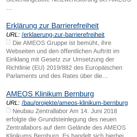
…
Cookie Laufzeit:
13 Monate
Erklärung zur Barrierefreiheit
URL:
/erklaerung-zur-barrierefreiheit
EXTERNE MEDIEN
Die AMEOS Gruppe ist bemüht, ihre
Webseiten und den öffentlichen Auftritt im
Um Inhalte von Videoplattformen und Social Media
Plattformen anzeigen zu können, werden von
Einklang mit Gesetz zur Umsetzung der
diesen externen Medien Cookies gesetzt.
Richtlinie (EU) 2019/882 des Europäischen
Parlaments und des Rates über die…
YouTube
AMEOS Klinikum Bernburg
Google Maps
URL:
/bau/projekte/ameos-klinikum-bernburg
Neubau Zentrallabor Am 14. Juni 2018
Name:
erfolgte die Grundsteinlegung des neuen
NID
Zentrallabors auf dem Gelände des AMEOS
Anbieter:
Klinikums Bernburg. Es handelt sich hierbei
google