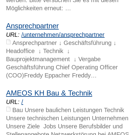
1 Jahr
Möglichkeiten erneut: …
Ansprechpartner
STATISTIK
URL:
/unternehmen/ansprechpartner
Statistik Cookies erfassen Informationen anonym.
Ansprechpartner ↓ Geschäftsführung ↓
Diese Informationen helfen uns zu verstehen, wie
Headoffice ↓ Technik ↓
unsere Besucher unsere Website nutzen.
Bauprojektmanagement ↓ Vergabe
Geschäftsführung Chief Operating Officer
Matomo
(COO)Freddy Eppacher Freddy…
Name:
_pk_*.*
AMEOS KH Bau & Technik
Anbieter:
URL:
/
Matomo
Bau Unsere baulichen Leistungen Technik
Zweck:
Unsere technischen Leistungen Unternehmen
Cookie von Matomo für Website-Analysen. Erzeugt
Unsere Ziele Jobs Unsere Berufsbilder und
statistische Daten darüber, wie der Besucher die
Stellenangebote Netzwerkstörung bei AMEOS
Website nutzt.