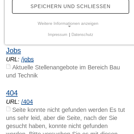
SPEICHERN UND SCHLIESSEN
Weitere Informationen anzeigen
Impressum
|
Datenschutz
24 Treffer:
NOTWENDIGE COOKIES
Jobs
Notwendige Cookies ermöglichen grundlegende
Funktionen und sind für die einwandfreie Funktion
URL:
/jobs
der Website erforderlich.
Aktuelle Stellenangebote im Bereich Bau
und Technik
Einverständnis-Cookie
Name:
404
cookie_consent
URL:
/404
Zweck:
Seite konnte nicht gefunden werden Es tut
Dieser Cookie speichert die ausgewählten
uns sehr leid, aber die Seite, nach der Sie
Einverständnis-Optionen des Benutzers
gesucht haben, konnte nicht gefunden
Cookie Laufzeit:
werden. Bitte versuchen Sie es mit diesen