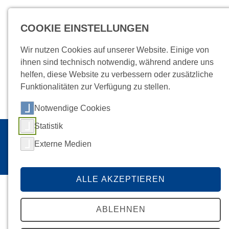
COOKIE EINSTELLUNGEN
MENÜ
Wir nutzen Cookies auf unserer Website. Einige von
ihnen sind technisch notwendig, während andere uns
helfen, diese Website zu verbessern oder zusätzliche
Funktionalitäten zur Verfügung zu stellen.
Jobs
Anfahrt
Intranet
Kontakt
Notwendige Cookies
Statistik
Startseite
/
Externe Medien
SUCHE
ALLE AKZEPTIEREN
ABLEHNEN
Suche