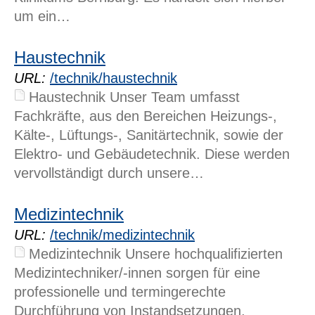
um ein…
Zweck:
Stellt Google Karten zur Verfügung
Haustechnik
Cookie Laufzeit:
URL:
/technik/haustechnik
6 Monate
Haustechnik Unser Team umfasst
Fachkräfte, aus den Bereichen Heizungs-,
Extern Inhalt (Solique)
Kälte-, Lüftungs-, Sanitärtechnik, sowie der
Elektro- und Gebäudetechnik. Diese werden
Anbieter:
Solique
vervollständigt durch unsere…
Zweck:
Zeigt Stellenangebote
Medizintechnik
URL:
/technik/medizintechnik
Cookie Laufzeit:
6 Monate
Medizintechnik Unsere hochqualifizierten
Medizintechniker/-innen sorgen für eine
professionelle und termingerechte
Durchführung von Instandsetzungen,