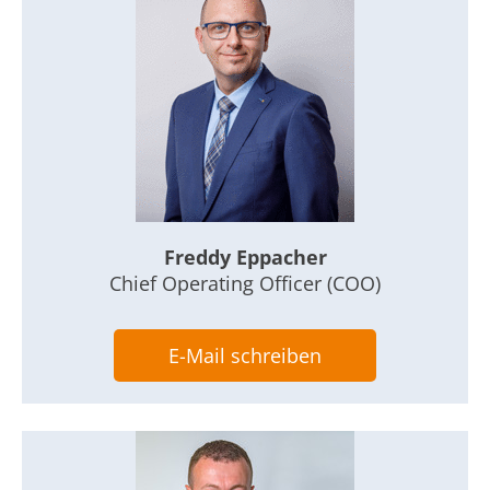
1 Jahr
STATISTIK
Statistik Cookies erfassen Informationen anonym.
Diese Informationen helfen uns zu verstehen, wie
unsere Besucher unsere Website nutzen.
Matomo
Freddy Eppacher
Chief Operating Officer (COO)
Name:
_pk_*.*
E-Mail schreiben
Anbieter:
Matomo
Zweck:
Cookie von Matomo für Website-Analysen. Erzeugt
statistische Daten darüber, wie der Besucher die
Website nutzt.