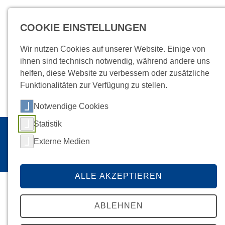
COOKIE EINSTELLUNGEN
MENÜ
Wir nutzen Cookies auf unserer Website. Einige von
ihnen sind technisch notwendig, während andere uns
helfen, diese Website zu verbessern oder zusätzliche
Funktionalitäten zur Verfügung zu stellen.
Jobs
Anfahrt
Intranet
Kontakt
Notwendige Cookies
Statistik
Startseite
Unternehmen
/
Externe Medien
ANSPRECHPARTNER
ALLE AKZEPTIEREN
ABLEHNEN
Ansprechpartner