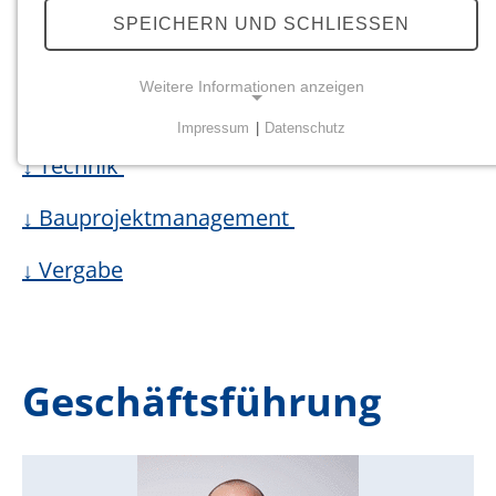
SPEICHERN UND SCHLIESSEN
↓ Geschäftsführung
Weitere Informationen anzeigen
↓ Headoffice
Impressum
|
Datenschutz
NOTWENDIGE COOKIES
↓ Technik
Notwendige Cookies ermöglichen grundlegende
Funktionen und sind für die einwandfreie Funktion
↓ Bauprojektmanagement
der Website erforderlich.
↓ Vergabe
Einverständnis-Cookie
Name:
cookie_consent
Geschäftsführung
Zweck:
Dieser Cookie speichert die ausgewählten
Einverständnis-Optionen des Benutzers
Cookie Laufzeit: