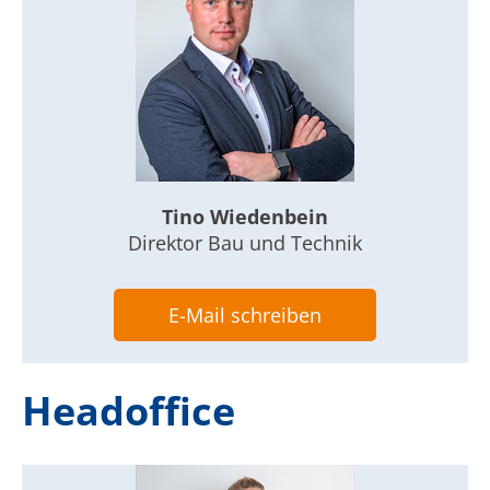
Cookie Laufzeit:
13 Monate
EXTERNE MEDIEN
Um Inhalte von Videoplattformen und Social Media
Plattformen anzeigen zu können, werden von
Tino Wiedenbein
diesen externen Medien Cookies gesetzt.
Direktor Bau und Technik
YouTube
E-Mail schreiben
Google Maps
Headoffice
Name:
NID
Anbieter:
google